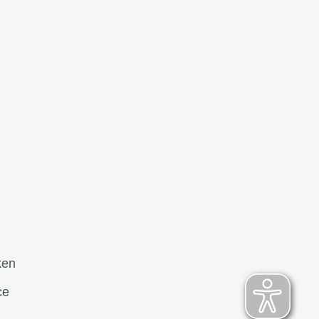
ken
ce