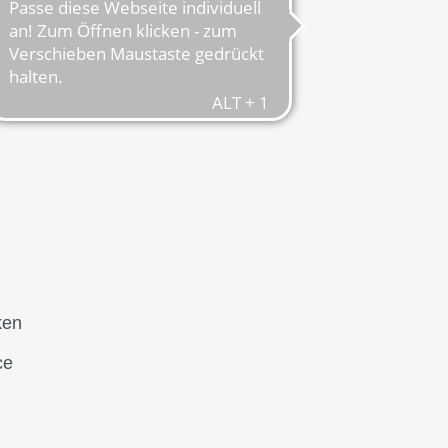
ken
ce