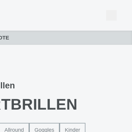
OTE
llen
TBRILLEN
Allround
Goggles
Kinder