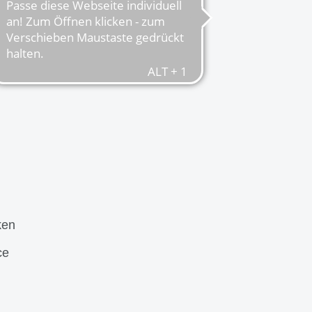
ken
ce