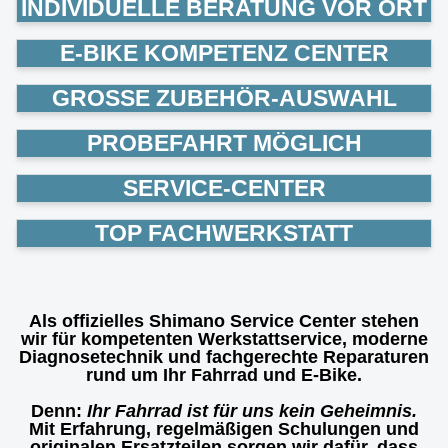
INDIVIDUELLE BERATUNG VOR ORT
E-BIKE KOMPETENZ CENTER
GROSSE ZUBEHÖR-AUSWAHL
PROBEFAHRT MÖGLICH
SERVICE-CENTER
TOP FACHWERKSTATT
Als offizielles
Shimano Service Center
stehen
wir für kompetenten Werkstattservice, moderne
Diagnosetechnik und fachgerechte Reparaturen
rund um Ihr Fahrrad und E-Bike.
Denn:
Ihr Fahrrad ist für uns kein Geheimnis.
Mit Erfahrung, regelmäßigen Schulungen und
originalen Ersatzteilen sorgen wir dafür, dass