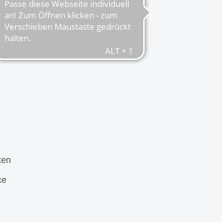
ken
ce