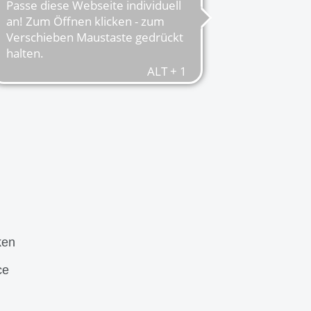
ken
ce