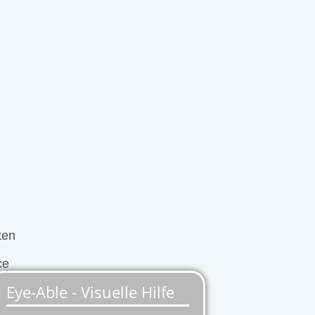
ken
ce