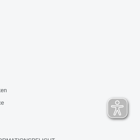
ken
ce