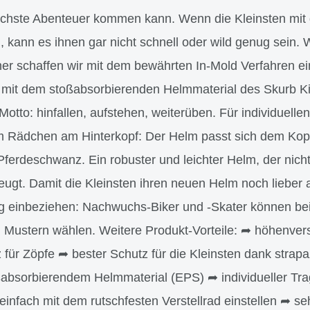
nächste Abenteuer kommen kann. Wenn die Kleinsten mit
, kann es ihnen gar nicht schnell oder wild genug sein. 
er schaffen wir mit dem bewährten In-Mold Verfahren e
mit dem stoßabsorbierenden Helmmaterial des Skurb Ki
Motto: hinfallen, aufstehen, weiterüben. Für individuelle
gem Rädchen am Hinterkopf: Der Helm passt sich dem Kop
Pferdeschwanz. Ein robuster und leichter Helm, der nicht
ugt. Damit die Kleinsten ihren neuen Helm noch lieber 
ng einbeziehen: Nachwuchs-Biker und -Skater können b
Mustern wählen. Weitere Produkt-Vorteile: ➦ höhenvers
z für Zöpfe ➦ bester Schutz für die Kleinsten dank strap
absorbierendem Helmmaterial (EPS) ➦ individueller Tr
einfach mit dem rutschfesten Verstellrad einstellen ➦ se