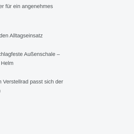
er für ein angenehmes
en Alltagseinsatz
hlagfeste Außenschale –
n Helm
erstellrad passt sich der
n