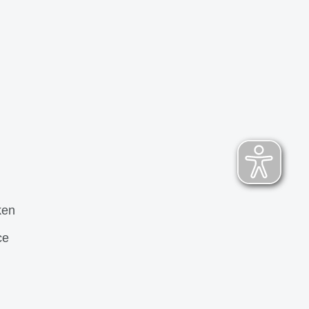
ken
ce